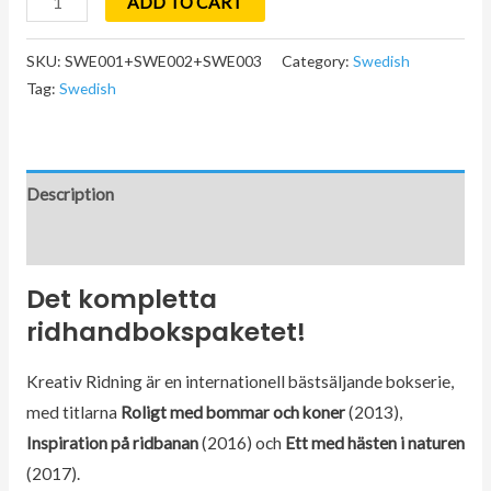
ADD TO CART
kompletta
ridhandbokspaketet
SKU:
SWE001+SWE002+SWE003
Category:
Swedish
Tag:
Swedish
quantity
Description
Additional information
Det kompletta
ridhandbokspaketet!
Kreativ Ridning är en internationell bästsäljande bokserie,
med titlarna
Roligt med bommar och koner
(2013),
Inspiration på ridbanan
(2016) och
Ett med hästen i naturen
(2017).