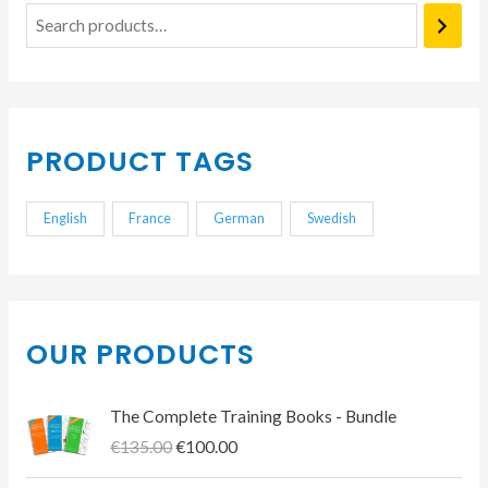
S
e
a
r
PRODUCT TAGS
c
h
English
France
German
Swedish
OUR PRODUCTS
The Complete Training Books - Bundle
O
C
€
135.00
€
100.00
r
u