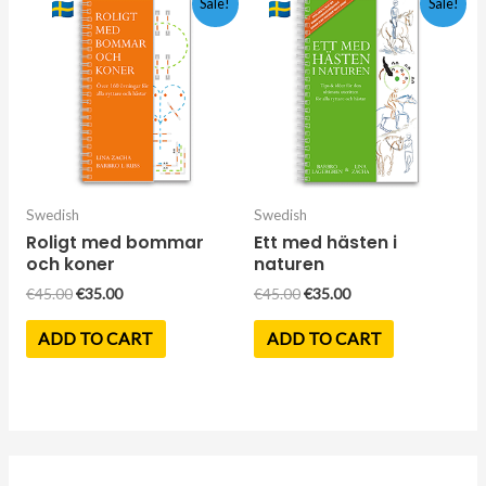
Sale!
Sale!
Swedish
Swedish
Roligt med bommar
Ett med hästen i
och koner
naturen
Original
Current
Original
Current
€
45.00
€
35.00
€
45.00
€
35.00
price
price
price
price
was:
is:
was:
is:
ADD TO CART
ADD TO CART
€45.00.
€35.00.
€45.00.
€35.00.