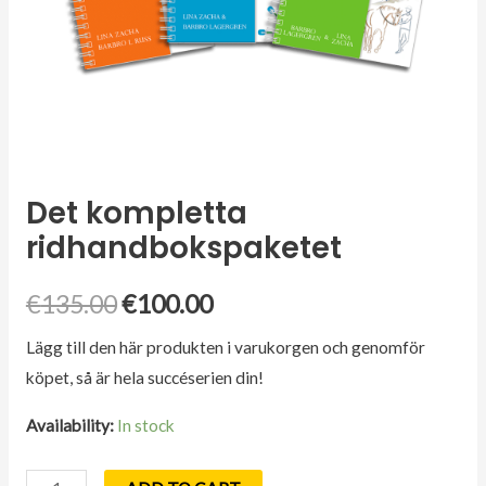
Det kompletta
ridhandbokspaketet
Original
Current
€
135.00
€
100.00
price
price
Lägg till den här produkten i varukorgen och genomför
köpet, så är hela succéserien din!
was:
is:
Availability:
In stock
€135.00.
€100.00.
Det